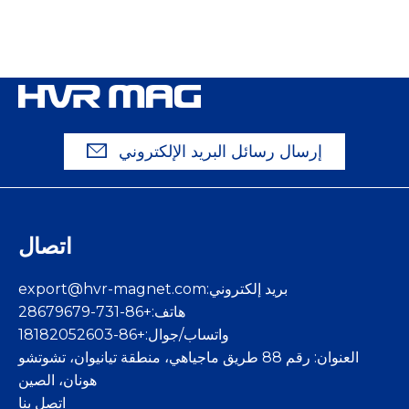
إرسال رسائل البريد الإلكتروني
اتصال
بريد إلكتروني:
export@hvr-magnet.com
هاتف:+86-731-28679679
واتساب/جوال:+86-18182052603
العنوان: رقم 88 طريق ماجياهي، منطقة تيانيوان، تشوتشو
هونان، الصين
اتصل بنا