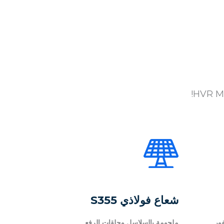
HVR MA
شعاع فولاذي S355
فور
ملحومة بالسلاسل وحلقات الرفع