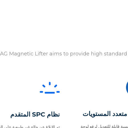
G Magnetic Lifter aims to provide high standard m
متعدد المستويات
نظام SPC المتقدم
سية قابلة للتعديل لرفع لوحة
تم الإبلاغ عن حالة غير طبيعية على ال