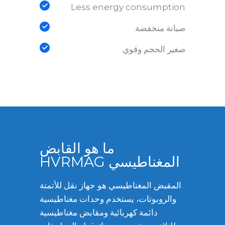
Less energy consumption
صيانة منخفضة
صغير الحجم وقوي
ما هو القابض
المغناطيسي HVRMAG
المقبض المغناطيسي هو جهاز نقل للأتمتة
والروبوتات، يستخدم وحدات مغناطيسية
دائمة كهربائية ومقابض مغناطيسية