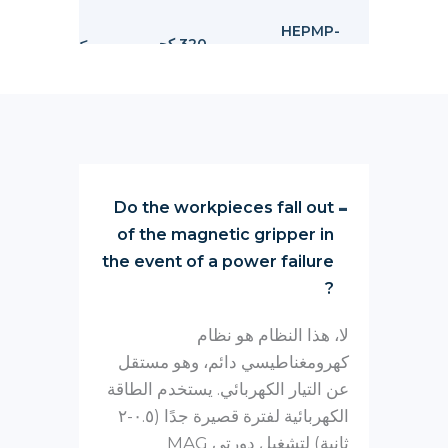
90
HEPMP-
320 كجم
≥8 مم
2012P70
مل
00
HEPMP-
640 كجم
≥8 مم
2020P70
مل
Do the workpieces fall out
of the magnetic gripper in
the event of a power failure
?
لا، هذا النظام هو نظام
كهرومغناطيسي دائم، وهو مستقل
عن التيار الكهربائي. يستخدم الطاقة
الكهربائية لفترة قصيرة جدًا (٠.٥-٢
ثانية) لتشغيل دورتي MAG