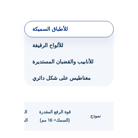
للأطباق السميكة
للألواح الرقيقة
للأنابيب والقضبان المستديرة
مغناطيس على شكل دائري
قوة الرفع المقدرة
السمك
نموذج
ل
(السمك> 16 مم)
المطبق