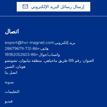
إرسال رسائل البريد الإلكتروني
اتصال
بريد إلكتروني:
export@hvr-magnet.com
هاتف:+86-731-28679679
واتساب/جوال:+86-18182052603
العنوان: رقم 88 طريق ماجياهي، منطقة تيانيوان، تشوتشو
هونان، الصين
اتصل بنا
مدونة
التعليمات
فيديو