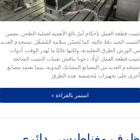
تثبيت قطعة العمل بإحكام أمرٌ بالغ الأهمية لعملية الطحن. يضمن
التثبيت الجيد دقةً عالية، كما يُحسّن سلامة المُشغّل. تستخدم العديد
من الورش الطرق التقليدية، ولكنها غالبًا ما تُهدر الوقت. أدوات
تثبيت قطعة العمل: أولًا، دعونا نناقش تقنيات التثبيت الشائعة.
تستخدم العديد من المصانع المشابك اليدوية، بينما تعتمد مصانع
أخرى على تجهيزات مُخصصة. هذه الطرق
استمر بالقراءة »
ظرف مغناطيسي دائري لتصنيع المخرطة 
ظرف مغناطيسي دائري