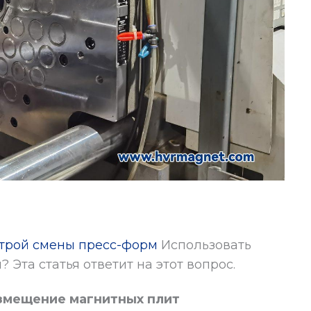
трой смены пресс-форм
Использовать
Эта статья ответит на этот вопрос.
азмещение магнитных плит