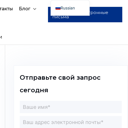
Russian
такты
Блог
Отправить электронные
письма
English
Arabic
French
и
Spanish
Portuguese
Отправьте свой запрос
сегодня