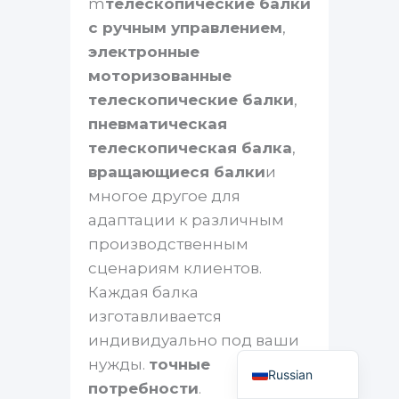
m
телескопические балки
с ручным управлением
,
электронные
моторизованные
телескопические балки
,
пневматическая
телескопическая балка
,
вращающиеся балки
и
многое другое для
адаптации к различным
Portuguese
производственным
Spanish
сценариям клиентов.
French
Каждая балка
изготавливается
Arabic
индивидуально под ваши
English
нужды.
точные
Russian
потребности
.