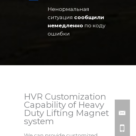
Ненормальная
ситуация
сообщили
немедленно
по коду
ошибки
HVR Customization
Capability of Heavy
Duty Lifting Magnet
system
We can provide customized