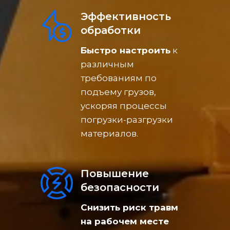
Эффективность
обработки
Быстро настроить
к
различным
требованиям по
подъему грузов,
ускоряя процессы
погрузки-разгрузки
материалов.
Повышение
безопасности
Снизить риск травм
на рабочем месте