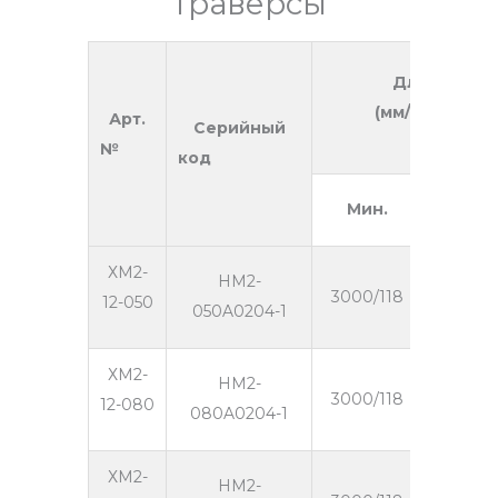
траверсы
Длина
(мм/дюйм)
Арт.
Серийный
№
код
Мин.
Макс
ХМ2-
HM2-
3000/118
12000/4
12-050
050A0204-1
ХМ2-
HM2-
3000/118
12000/4
12-080
080A0204-1
ХМ2-
HM2-