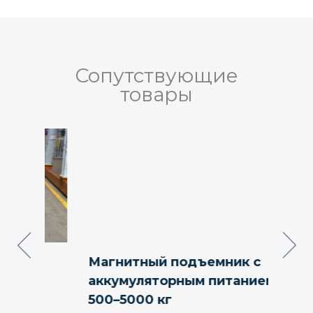
Сопутствующие
товары
Магнитный подъемник с
Магн
т
аккумуляторным питанием
погр
500–5000 кг
Прове