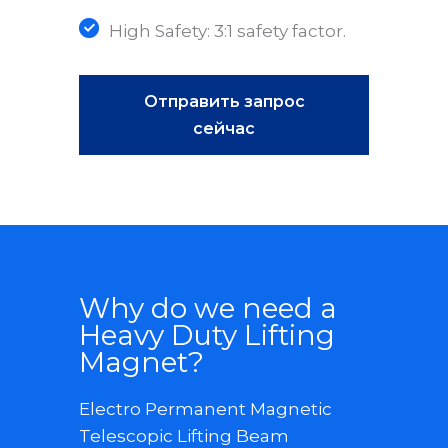
High Safety: 3:1 safety factor.
Отправить запрос
сейчас
Why do we need a
Heavy Duty Lifting
Magnet?
Electro Permanent Magnetic
Telescopic Lifting Beam