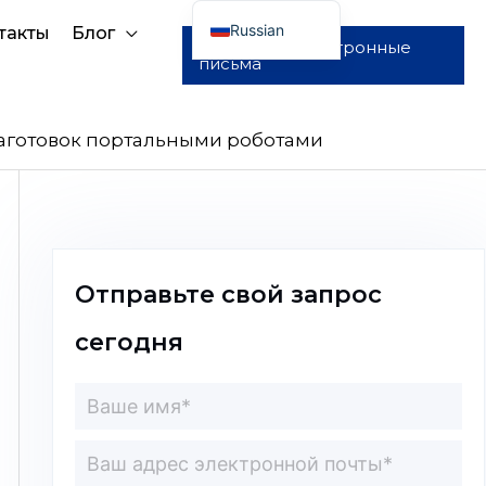
Russian
такты
Блог
Отправить электронные
письма
English
Arabic
French
аготовок портальными роботами
Spanish
Portuguese
Отправьте свой запрос
сегодня