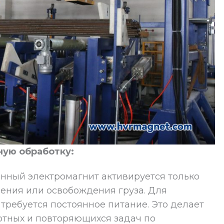
ную обработку:
янный электромагнит активируется только
ения или освобождения груза. Для
ребуется постоянное питание. Это делает
отных и повторяющихся задач по