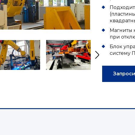
Подходит
(пластины
квадратные
Магниты 
при откл
Блок упр
систему П
Запроси