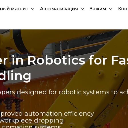
ный магнит
Автоматизация
Зажим
Кон
 in Robotics for Fa
dling
ers designed for robotic systems to achi
mproved automation efficiency
t workpiece dropping
automation systems