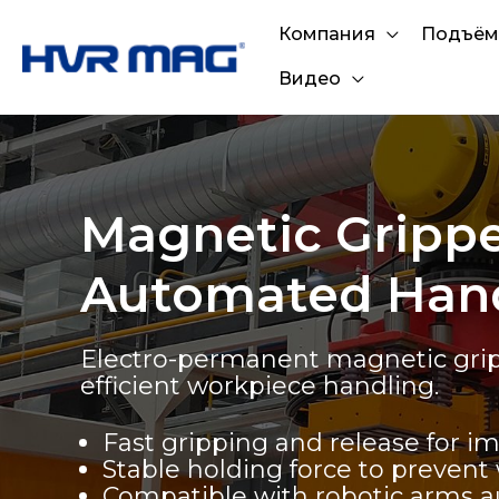
Компания
Подъём
Видео
Magnetic Gripper
Automated Han
Electro-permanent magnetic gripp
efficient workpiece handling.
Fast gripping and release for i
Stable holding force to preven
Compatible with robotic arms 