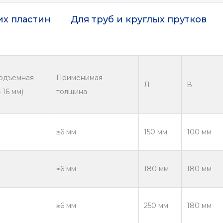
их пластин
Для труб и круглых прутков
одъемная
Применимая
Л
В
16 мм)
толщина
≥6 мм
150 мм
100 мм
≥6 мм
180 мм
180 мм
≥6 мм
250 мм
180 мм