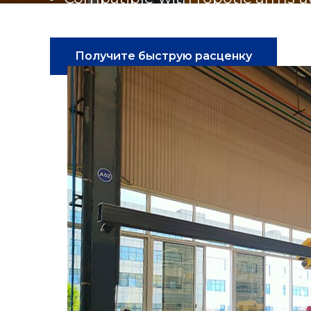
Suitable for plates, pipes, shaft
Получите быструю расценку