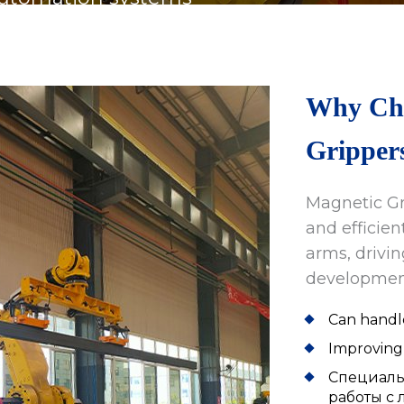
s, and irregular metal workpieces
Why Ch
Gripper
Magnetic Gr
and efficien
arms, drivi
developmen
Can handle
Improving 
Специаль
работы с