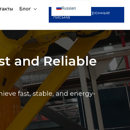
Russian
такты
Блог
Отправить электронные
письма
English
Arabic
French
Spanish
st and Reliable
Portuguese
eve fast, stable, and energy-