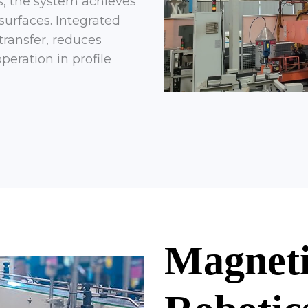
, the system achieves
surfaces. Integrated
transfer, reduces
eration in profile
Magneti